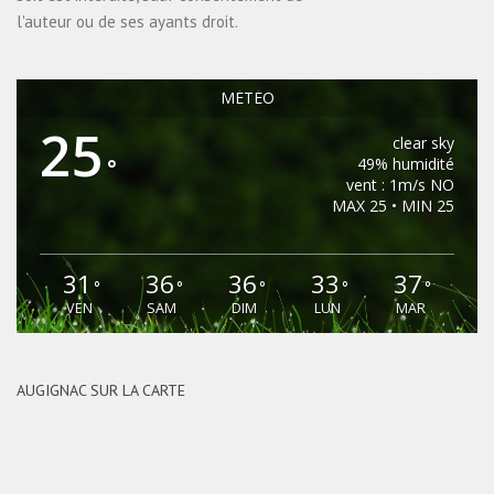
l'auteur ou de ses ayants droit.
MÉTÉO
25
clear sky
°
49% humidité
vent : 1m/s NO
MAX 25 • MIN 25
31
36
36
33
37
°
°
°
°
°
VEN
SAM
DIM
LUN
MAR
AUGIGNAC SUR LA CARTE