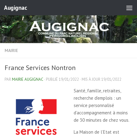
Augignac
Skip to content
MAIRIE
France Services Nontron
PAR
MAIRIE AUGIGNAC
· PUBLIÉ
19/01/2022
· MIS À JOUR
19/01/2022
Santé, famille, retraites,
recherche d’emplois : un
service personnalisé
d’accompagnement à moins
de 30 minutes de chez vous.
La Maison de l’Etat est