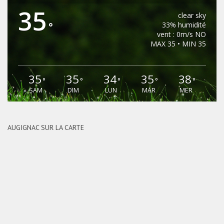
35
clear sky
°
33% humidité
vent : 0m/s NO
MAX 35 • MIN 35
35
35
34
35
38
°
°
°
°
°
SAM
DIM
LUN
MAR
MER
AUGIGNAC SUR LA CARTE