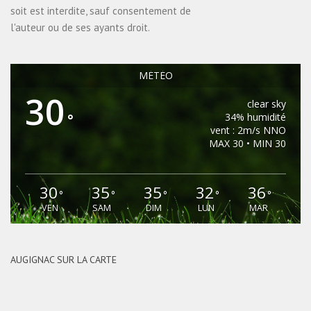
soit est interdite, sauf consentement de
l'auteur ou de ses ayants droit.
MÉTÉO
30
clear sky
°
34% humidité
vent : 2m/s NNO
MAX 30 • MIN 30
30
35
35
32
36
°
°
°
°
°
VEN
SAM
DIM
LUN
MAR
AUGIGNAC SUR LA CARTE