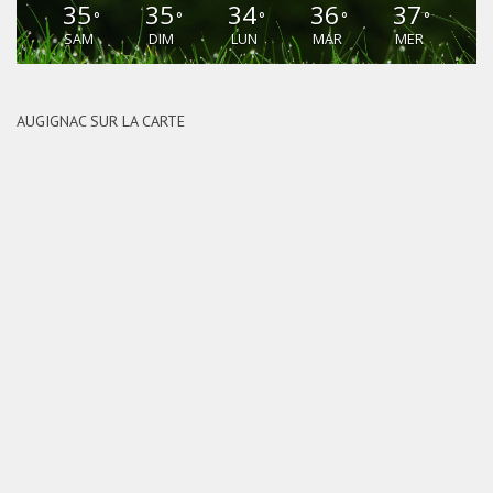
35
35
34
36
37
°
°
°
°
°
SAM
DIM
LUN
MAR
MER
AUGIGNAC SUR LA CARTE