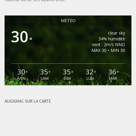
MÉTÉO
30
clear sky
°
34% humidité
vent : 2m/s NNO
MAX 30 • MIN 30
30
35
35
32
36
°
°
°
°
°
VEN
SAM
DIM
LUN
MAR
AUGIGNAC SUR LA CARTE