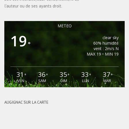
l'auteur ou de ses ayants droit.
MÉTÉO
19
clear sky
°
60% humidité
vent : 2m/s N
MAX 19 • MIN 19
31
36
35
33
37
°
°
°
°
°
VEN
SAM
DIM
LUN
MAR
AUGIGNAC SUR LA CARTE