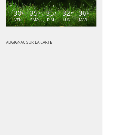
30
35
35
32
36
°
°
°
°
°
VEN
SAM
DIM
LUN
MAR
AUGIGNAC SUR LA CARTE