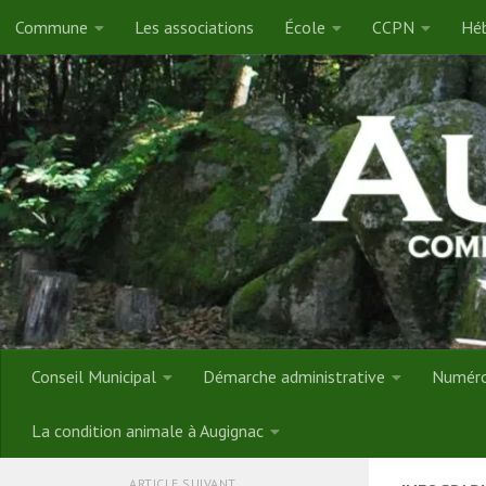
Commune
Les associations
École
CCPN
Héb
Skip to content
Conseil Municipal
Démarche administrative
Numéros
La condition animale à Augignac
ARTICLE SUIVANT