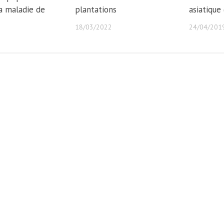
la maladie de
plantations
asiatique
18/03/2022
24/04/201