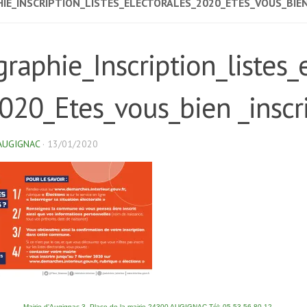
IE_INSCRIPTION_LISTES_ELECTORALES_2020_ETES_VOUS_BIEN
graphie_Inscription_listes_
020_Etes_vous_bien _inscri
AUGIGNAC
·
13/01/2020
Mairie d'Augignac 3, Place de la mairie 24300 AUGIGNAC Tél: 05 53 56 80 12