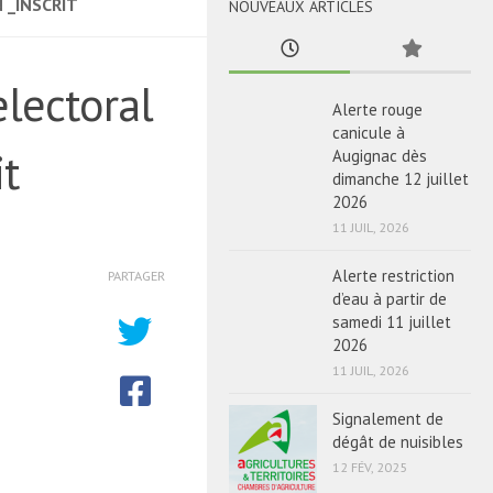
 _INSCRIT
NOUVEAUX ARTICLES
electoral
Alerte rouge
canicule à
t
Augignac dès
dimanche 12 juillet
2026
11 JUIL, 2026
Alerte restriction
PARTAGER
d’eau à partir de
samedi 11 juillet
2026
11 JUIL, 2026
Signalement de
dégât de nuisibles
12 FÉV, 2025