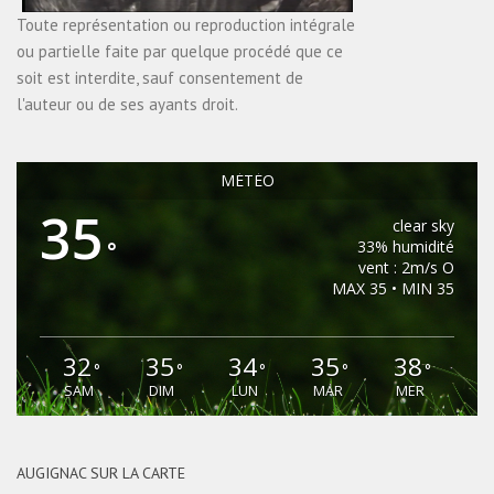
Toute représentation ou reproduction intégrale
ou partielle faite par quelque procédé que ce
soit est interdite, sauf consentement de
l'auteur ou de ses ayants droit.
MÉTÉO
35
clear sky
°
33% humidité
vent : 2m/s O
MAX 35 • MIN 35
32
35
34
35
38
°
°
°
°
°
SAM
DIM
LUN
MAR
MER
AUGIGNAC SUR LA CARTE